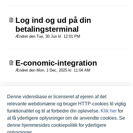
Log ind og ud på din
betalingsterminal
Ændret den Tue, 30 Jun kl. 12:01 PM
E-conomic-integration
Ændret den Mon, 1 Dec, 2025 kl. 11:04 AM
Forstå din betalingsterminals
Denne vidensbase er licenseret af ejeren af det
relevante webdomæne og bruger HTTP-cookies til vigtig
funktioner
funktionalitet og til at forbedre din oplevelse.
Klik her
for
Ændret den Fri, 29 Maj kl. 8:53 AM
at få yderligere oplysninger om de anvendte cookies. Se
denne hjemmesides cookiepolitik for yderligere
oplysninger.