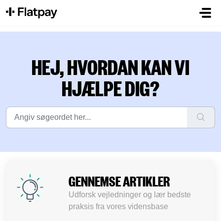
Gå til hovedindhold
HEJ, HVORDAN KAN VI
HJÆLPE DIG?
GENNEMSE ARTIKLER
Udforsk vejledninger og lær bedste
praksis fra vores vidensbase