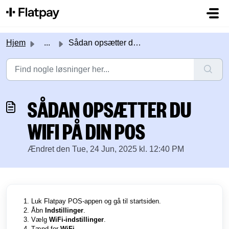
Gå til hovedindhold
Hjem
...
Sådan opsætter du WiFi på din POS
SÅDAN OPSÆTTER DU
WIFI PÅ DIN POS
Ændret den Tue, 24 Jun, 2025 kl. 12:40 PM
Luk Flatpay POS-appen og gå til startsiden.
Åbn
Indstillinger
.
Vælg
WiFi-indstillinger
.
Tænd for
WiFi
.