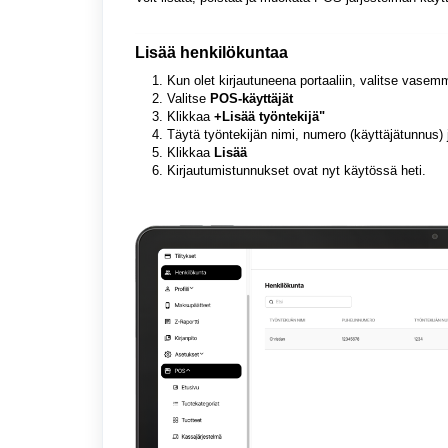
Lisää henkilökuntaa
Kun olet kirjautuneena portaaliin, valitse vase
Valitse
POS-käyttäjät
Klikkaa
+Lisää työntekijä"
Täytä työntekijän nimi, numero (käyttäjätunnus)
Klikkaa
Lisää
Kirjautumistunnukset ovat nyt käytössä heti.