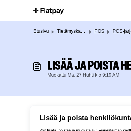
Siirry pääsisältöön
Etusivu
Tietämyskanta
POS
POS-järjestelmän käytt
LISÄÄ JA POISTA 
Muokattu Ma, 27 Huhti klo 9:19 AM
Lisää ja poista henkilökunt
Voit lisätä, poistaa ja muokata POS-järjestelmän käyt