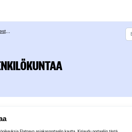
öohjeet
HENKILÖKUNTAA
aa
töoikeuksia Flatpayn asiakasportaalin kautta.
Kirjaudu portaaliin tästä.