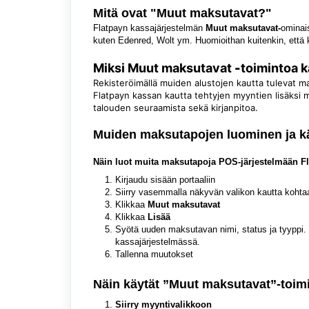
Mitä ovat
"
Muut maksutavat?"
Flatpayn kassajärjestelmän
Muut maksutavat
-
ominai
kuten Edenred, Wolt ym. Huomioithan kuitenkin, että 
Miksi
Muut maksutavat
-
toimintoa 
Rekisteröimällä muiden alustojen kautta tulevat m
Flatpayn kassan kautta tehtyjen myyntien lisäksi 
talouden seuraamista sekä kirjanpitoa.
Muiden maksutapojen luominen ja k
Näin luot muita maksutapoja POS-järjestelmään Fla
Kirjaudu sisään
portaaliin
Siirry vasemmalla näkyvän valikon kautta koht
Klikkaa
Muut maksutavat
Klikkaa
Lisää
Syötä uuden maksutavan nimi, status ja tyyppi. 
kassajärjestelmässä.
Tallenna muutokset
Näin käytät ”Muut maksutavat”-toim
Siirry myyntivalikkoon