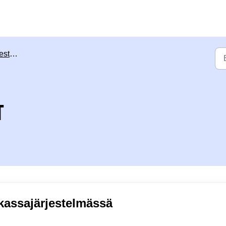
öohjeet
T
kassajärjestelmässä