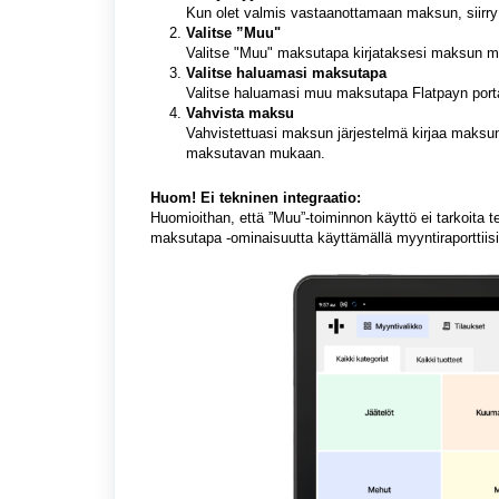
Kun olet valmis vastaanottamaan maksun, siirr
Valitse ”Muu"
Valitse "Muu" maksutapa kirjataksesi maksun muull
Valitse haluamasi maksutapa
Valitse haluamasi muu maksutapa Flatpayn porta
Vahvista maksu
Vahvistettuasi maksun järjestelmä kirjaa maksun
maksutavan mukaan.
Huom! Ei tekninen integraatio:
Huomioithan, että ”Muu”-toiminnon käyttö ei tarkoita te
maksutapa -ominaisuutta käyttämällä myyntiraporttiisi