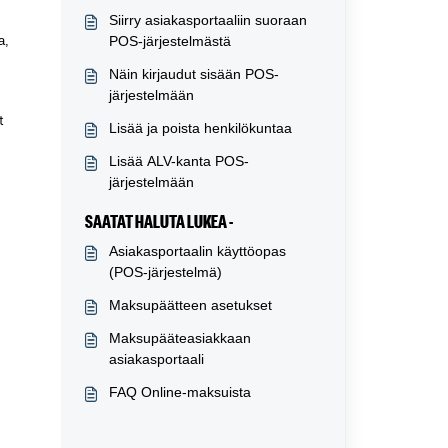
Siirry asiakasportaaliin suoraan
a,
POS-järjestelmästä
Näin kirjaudut sisään POS-
järjestelmään
t
Lisää ja poista henkilökuntaa
Lisää ALV-kanta POS-
järjestelmään
SAATAT HALUTA LUKEA -
Asiakasportaalin käyttöopas
(POS-järjestelmä)
Maksupäätteen asetukset
Maksupääteasiakkaan
asiakasportaali
FAQ Online-maksuista