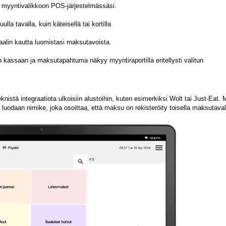
y myyntivalikkoon POS-järjestelmässäsi.
a tavalla, kuin käteisellä tai kortilla
alin kautta luomistasi maksutavoista.
 kassaan ja maksutapahtuma näkyy myyntiraportilla eritellysti valitun
knistä integraatiota ulkoisiin alustoihin, kuten esimerkiksi Wolt tai Just-Eat.
 luodaan nimike, joka osoittaa, että maksu on rekisteröity toisella maksutava