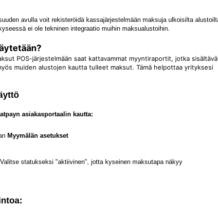
suuden avulla voit rekisteröidä kassajärjestelmään maksuja
ulkoisilta alustoilt
kyseessä ei ole tekninen integraatio muihin maksualustoihin.
käytetään?
aksut POS-järjestelmään saat kattavammat myyntiraportit, jotka sisältävä
myös muiden alustojen kautta tulleet maksut. Tämä helpottaa yrityksesi
äyttö
tpayn asiakasportaalin kautta:
aan
Myymälän asetukset
Valitse statukseksi "aktiivinen", jotta kyseinen maksutapa näkyy
intoa: