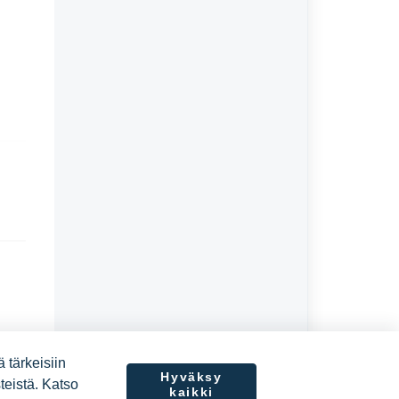
 tärkeisiin
Hyväksy
teistä. Katso
kaikki