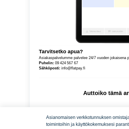
Tarvitsetko apua?
Asiakaspalvelumme palvelee 24/7 vuoden jokaisena p
Puhelin:
09 424 567 67
Sähköposti
:
info@flatpay.fi
Auttoiko tämä ar
Asianomaisen verkkotunnuksen omistaja o
toimintoihin ja käyttökokemuksesi para