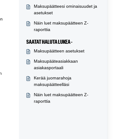
Maksupäätteesi ominaisuudet ja
asetukset
en
Näin luet maksupäätteen Z-
raporttia
SAATAT HALUTA LUKEA -
Maksupäätteen asetukset
Maksupääteasiakkaan
asiakasportaali
n
Kerää juomarahoja
maksupäätteelläsi
Näin luet maksupäätteen Z-
raporttia