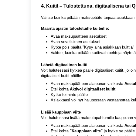
4
. Kuitit – Tulostettuna, digitaalisena tai 
Valitse kuinka pitkään maksupääte tarjoaa asiakkaan ku
Määritä ajastin tulostetuille kuiteille:
Avaa maksupäätteen asetukset
Avaa sovelluksen asetukset
Kytke pois päältä "Kysy aina asiakkaan kuittia"
Valitse, kuinka pitkään kuittivaihtoehtoja näyt
Lähetä digitaalinen kuitti
Voit halutessasi kytkeä päälle digitaaliset kuitit, joll
digitaaliset kuitit päälle:
Avaa maksupäätteen alareunan valikosta
Asetu
Etsi kohta
Aktivoi digitaaliset kuitit
Kytke toiminto päälle
Asiakkaasi voi nyt halutessaan vastaanottaa ku
Lisää kauppiaan viite
Voit halutessasi lisätä maksutapahtumille kauppiaan v
Avaa maksupäätteen alareunan valikosta
Asetu
Etsi kohta
"Kauppiaan viite"
ja kytke se päälle.