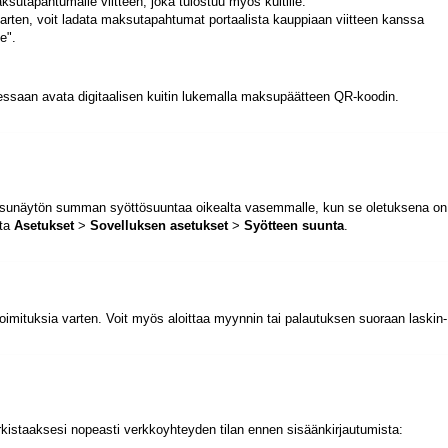
utapahtumalle viitteen, joka tulostuu myös kuitille.
varten, voit ladata maksutapahtumat portaalista kauppiaan viitteen kanssa
e".
essaan avata digitaalisen kuitin lukemalla maksupäätteen QR-koodin.
ksunäytön summan syöttösuuntaa oikealta vasemmalle, kun se oletuksena on
sta
Asetukset
>
Sovelluksen asetukset
>
Syötteen suunta
.
imituksia varten. Voit myös aloittaa myynnin tai palautuksen suoraan laskin-
arkistaaksesi nopeasti verkkoyhteyden tilan ennen sisäänkirjautumista: