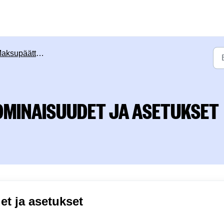
supäätteen ominaisuudet
OMINAISUUDET JA ASETUKSET
t ja asetukset