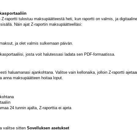
kasportaaliin
Z-raportti tulostuu maksupäätteestä heti, kun raportti on valmis, ja digitaalin
 sisällä. Näin ajat Z-raportin maksupäätteelläsi:
 maksut, ja olet valmis sulkemaan päivän.
iakasportaaliisi, josta voit halutessasi ladata sen PDF-formaatissa.
ti haluamanasi ajankohtana. Valitse vain kellonaika, jolloin Z-raportti ajetaa
 ja anna maksupäätteen hoitaa loput.
nkohtana
taaliin
a 24 tunnin ajalta, Z-raporttia ei ajeta
a valitse sitten
Sovelluksen asetukset