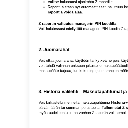
Valitse haluamasi ajankohta Z-raportille
Raportti ajetaan nyt automaattisesti haluttuun k
raporttia voida ajaa.
Z-raportin valtuutus managerin PIN-koodilla
Voit halutessasi edellyttää managerin PIN-koodia Z-r
2. Juomarahat
Voit ottaa juomarahat käyttöön tai kytkeä ne pois kä
voit tehdä valinnan erikseen jokaiselle maksupäätteell
maksupääte tarjoaa, lue koko ohje juomarahojen mää
3. Historia-välilehti – Maksutapahtumat ja 
Voit tarkastella menneitä maksutapahtumia
Historia
-
päivämäärän tai summan perusteella.
Tallennetut Z-r
myös uudelleentulostaa vanhan Z-raportin valitsemalla