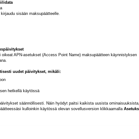
ilidata
ia
irjaudu sisään maksupäätteelle.
späivitykset
i oikeat APN-asetukset (Access Point Name) maksupäätteen käynnistyksen
aana.
sesti uudet päivitykset, mikäli:
koon
yksen hetkellä käytössä
vitykset säännöllisesti. Näin hyödyt paitsi kaikista uusista ominaisuuksista
ätteessäsi kulloinkin käytössä olevan sovellusversion klikkaamalla
Asetuks