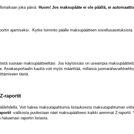
ellonaikaan joka päivä.
Huom! Jos maksupääte ei ole päällä, ei automaattis
aportin ajamiseksi. Kytke toiminto päälle maksupäätteen sovellusasetuksista.
ytöstä suoraan maksupäätteeltäsi. Jos käytössäsi on useampia maksupäätteit
e. Asiakasportaalin kautta voit myös määrittää, millaisia juomarahavaihtoehto
rittämiseen
tästä
.
Z-raportit
välilehdellä. Voit hakea maksutapahtumia listauksesta maksutapahtuman viitt
aportit
-valikosta puolestaan näet maksupäätteesi kaikki aiemmat Z-raportit. 
 haluamasi raportin listasta.