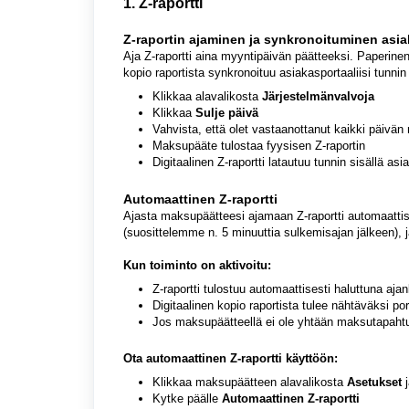
1.
Z-raportti
Z-raportin ajaminen ja synkronoituminen asia
Aja Z-raportti aina myyntipäivän päätteeksi. Paperinen 
kopio raportista synkronoituu asiakasportaaliisi tunnin
Klikkaa alavalikosta
Järjestelmänvalvoja
Klikkaa
Sulje päivä
Vahvista, että olet vastaanottanut kaikki päivän
Maksupääte tulostaa fyysisen Z-raportin
Digitaalinen Z-raportti latautuu tunnin sisällä as
Automaattinen Z-raportti
Ajasta maksupäätteesi ajamaan Z-raportti automaattises
(suosittelemme n. 5 minuuttia sulkemisajan jälkeen),
Kun toiminto on aktivoitu:
Z-raportti tulostuu automaattisesti haluttuna aja
Digitaalinen kopio raportista tulee nähtäväksi por
Jos maksupäätteellä ei ole yhtään maksutapahtuma
Ota automaattinen Z-raportti käyttöön:
Klikkaa maksupäätteen alavalikosta
Asetukset
j
Kytke päälle
Automaattinen Z-raportti