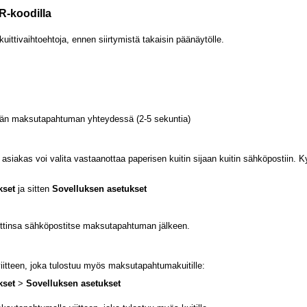
QR-koodilla
ittivaihtoehtoja, ennen siirtymistä takaisin päänäytölle.
etään maksutapahtuman yhteydessä (2-5 sekuntia)
oin asiakas voi valita vastaanottaa paperisen kuitin sijaan kuitin sähköpostiin. K
kset
ja sitten
Sovelluksen asetukset
ittinsa sähköpostitse maksutapahtuman jälkeen.
iitteen, joka tulostuu myös maksutapahtumakuitille:
kset
>
Sovelluksen asetukset