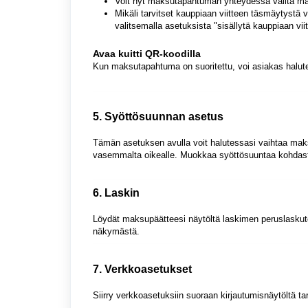
Voit nyt maksutapahtuman yhteydessä valita maks
Mikäli tarvitset kauppiaan viitteen täsmäytystä 
valitsemalla asetuksista "sisällytä kauppiaan viit
Avaa kuitti QR-koodilla
Kun maksutapahtuma on suoritettu, voi asiakas halut
5. Syöttösuunnan asetus
Tämän asetuksen avulla voit halutessasi vaihtaa ma
vasemmalta oikealle. Muokkaa syöttösuuntaa kohda
6. Laskin
Löydät maksupäätteesi näytöltä laskimen peruslaskuto
näkymästä.
7. Verkkoasetukset
Siirry verkkoasetuksiin suoraan kirjautumisnäytöltä t