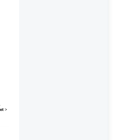
,
et
>