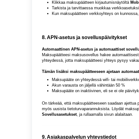
Klikkaa maksupäätteen kirjautumisnäytöltä
Mobi
Tarkista ja tarvittaessa muokkaa verkkoasetuks
Kun maksupäätteen verkkoyhteys on kunnossa, k
8. APN-asetus ja sovelluspäivitykset
Automaattinen APN-asetus ja automaattiset sovellu
Maksupäätteesi maksusovellus hakee automaattisest
yhteydessä, jotta maksupäätteesi yhteys pysyy vak
Tämän lisäksi maksupäätteeseen ajetaan automaatti
Maksupääte on yhteydessä wifi- tai mobiiliverk
Akun varausta on jäljellä vähintään 50 %
Maksupääte on inaktiivinen, eli se ei ole päivit
On tärkeää, että maksupäätteeseen saadaan ajettua päi
myös uusista tietoturvaparannuksista. Löydät maksupä
Sovellusasetukset
, ja rullaamalla sivun alalaitaan.
9. Asiakaspalvelun yhteystiedot