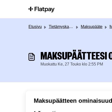
Siirry pääsisältöön
Etusivu
Tietämyskanta
Maksupääte
Mak
MAKSUPÄÄTTEESI 
Muokattu Ke, 27 Touko klo 2:55 PM
Maksupäätteen ominaisuude