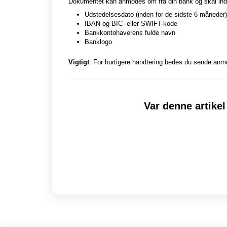
Dokumentet kan anmodes om fra din bank og skal indeh
Udstedelsesdato (inden for de sidste 6 måneder)
IBAN og BIC- eller SWIFT-kode
Bankkontohaverens fulde navn
Banklogo
Vigtigt
: For hurtigere håndtering bedes du sende anmod
Var denne artikel