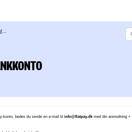
on
ANKKONTO
ay-konto, bedes du sende en e-mail til
info@flatpay.dk
med din anmodning +