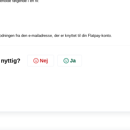
olde følgende i én fil:
ningen fra den e-mailadresse, der er knyttet til din Flatpay-konto.
 nyttig?
Nej
Ja